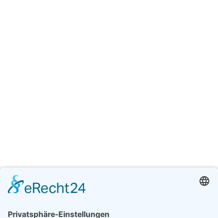
IHRE KONTAKTAUFNAHME
DR. MED. T. D. CHI. BÖSENBERG-PHAM
– FACHÄRZTIN FÜR PLASTISCHE UND
ÄSTHETISCHE CHIRURGIE
Aachener Str. 483
50933 Köln
T:
+49(0)221 423 47620
F:
+49(0)221 423 47448
ÖFFNUNGSZEITEN
MO. – FR. 9.00 – 16:00 UHR