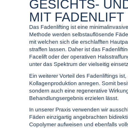
GESICHTS- UN
MIT FADENLIFT
Das Fadenlifting ist eine minimalinvasiv
Methode werden selbstauflösende Fäden
mit welchen sich die erschlafften Hautpar
straffen lassen. Daher ist das Fadenlift
Facelift oder der operativen Halsstraffu
unter das Spektrum der vielseitig einse
Ein weiterer Vorteil des Fadenliftings i
Kollagenproduktion anregen. Somit besitz
sondern auch eine regenerative Wirkung 
Behandlungsergebnis erzielen lässt.
In unserer Praxis verwenden wir ausschl
Fäden einzigartig angebrachten bidirekt
Copolymer aufweisen und ebenfalls volls